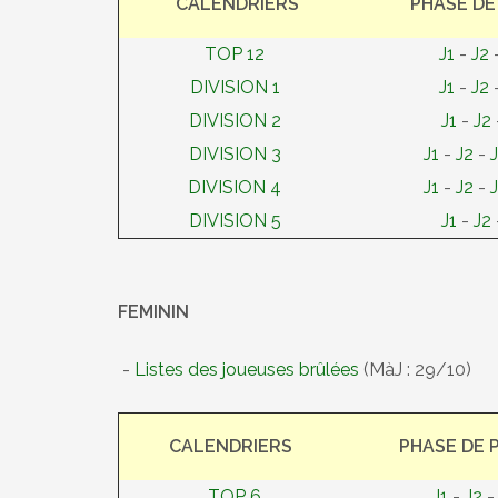
CALENDRIERS
PHASE DE
TOP 12
J1
-
J2
DIVISION 1
J1
-
J2
DIVISION 2
J1
-
J2
DIVISION 3
J1
-
J2
-
DIVISION 4
J1
-
J2
-
DIVISION 5
J1
-
J2
FEMININ
-
Listes des joueuses brûlées
(MàJ : 29/10)
CALENDRIERS
PHASE DE 
TOP 6
J1
-
J2