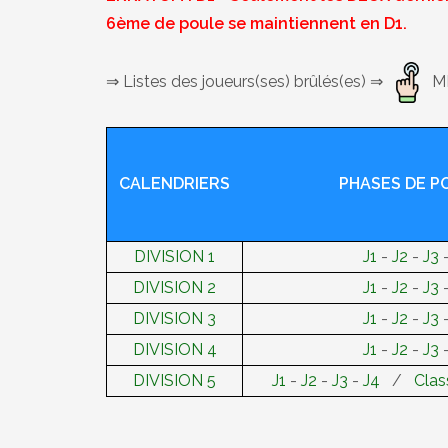
6ème de poule se maintiennent en D1.
⇒ Listes des joueurs(ses) brûlés(es) ⇒
MI
CALENDRIERS
PHASES DE P
DIVISION 1
J1
-
J2
-
J3
DIVISION 2
J1
-
J2
-
J3
DIVISION 3
J1
-
J2
-
J3
DIVISION 4
J1
-
J2
-
J3
DIVISION 5
J1
-
J2
-
J3
-
J4
/
Clas