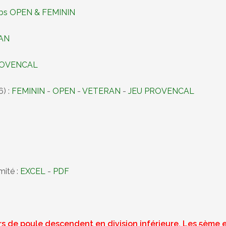
lubs OPEN & FEMININ
RAN
PROVENCAL
6) :
FEMININ
-
OPEN
-
VETERAN
-
JEU PROVENCAL
mité :
EXCEL
-
PDF
s de poule descendent en division inférieure. Les 5ème 