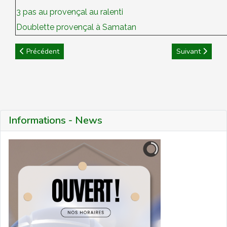
3 pas au provençal au ralenti
Doublette provençal à Samatan
Article précédent : Règlements et arbitrage
Article suivant 
Précédent
Suivant
Informations - News