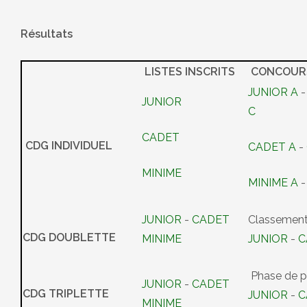
Résultats
LISTES INSCRITS
CONCOUR
JUNIOR A
JUNIOR
C
CADET
CDG INDIVIDUEL
CADET A
-
MINIME
MINIME A
JUNIOR
-
CADET
Classement
CDG DOUBLETTE
MINIME
JUNIOR
-
C
Phase de p
JUNIOR
-
CADET
CDG TRIPLETTE
JUNIOR
-
C
MINIME