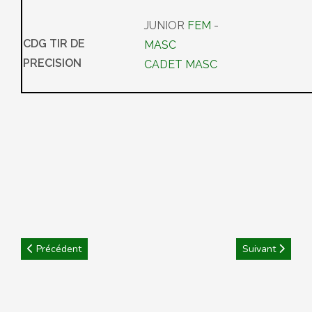
JUNIOR
FEM
-
CDG TIR DE
MASC
PRECISION
CADET MASC
Article précédent : 2025 : CDC Féminin Listes Joueuses Brûlées
Article suivant 
Précédent
Suivant