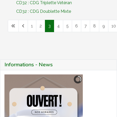
CD32 : CDG Triplette Vétéran
CD32 : CDG Doublette Mixte
1
2
3
4
5
6
7
8
9
10
Page 3 sur 12
Informations - News